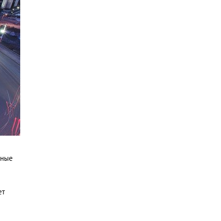
сные
ет