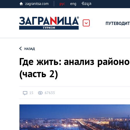
zagranitsa.com
рус
eng
ข้อมูล
ербург
ПУТЕВОДИТ
Loading...
НАЗАД
Где жить: анализ район
(часть 2)
Алматы
15
67633
Астана
Афины