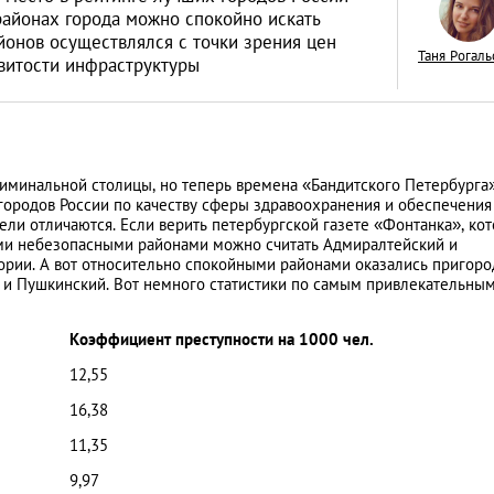
 районах города можно спокойно искать
айонов осуществлялся с точки зрения цен
Таня Рогаль
звитости инфраструктуры
Смартфон – лучши
человека. Прилож
риминальной столицы, но теперь времена «Бандитского Петербурга
которые помогут в
АНАЛИТИЧЕСКИЕ СТАТЬИ
е городов России по качеству сферы здравоохранения и обеспечения
тели отличаются. Если верить петербургской газете «Фонтанка», ко
Петербурге
ыми небезопасными районами можно считать Адмиралтейский и
гории. А вот относительно спокойными районами оказались пригор
и Пушкинский. Вот немного статистики по самым привлекательным
Коэффициент преступности на 1000 чел.
12,55
16,38
11,35
9,97