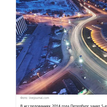
Киев
Лондон
Лос-Анджелес
Москва
Париж
Паттайя
Пхукет
Санкт-Петербург
Фото: livejournal.com
В исследованиях 2014 года Петербург занял 5-