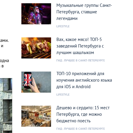
Музыкальные группы Санкт-
Петербурга, ставшие
легендами
LIFESTYLE
Вах, какое мясо! ТОП-5
ками.
 и
заведений Петербурга с
лучшим шашлыком
 одна
ГИД: ЛУЧШЕЕ В САНКТ-ПЕТЕРБУРГЕ
 в
ТОП-10 приложений для
изучения английского языка
для iOS и Android
LIFESTYLE
Дешево и сердито: 15 мест
Петербурга, где можно
бюджетно поесть
ГИД: ЛУЧШЕЕ В САНКТ-ПЕТЕРБУРГЕ