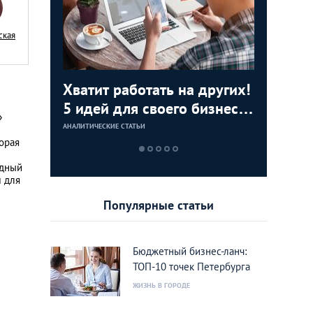
ская
й друг
Хватит работать на других!
Самосто
Есть кон
Верните
ения,
5 идей для своего бизнеса
путешес
зарядит
получит
»
в Петербурге
туристич
ноутбук 
отменен
АНАЛИТИЧЕСКИЕ СТАТЬИ
АНАЛИТИЧЕСКИЕ 
АНАЛИТИЧЕСКИЕ 
АНАЛИТИЧЕСКИЕ 
торая
все «за»
под рук
переход
одный
 для
Популярные статьи
Бюджетный бизнес-ланч:
ТОП-10 точек Петербурга
ЖИЗНЬ В ГОРОДЕ