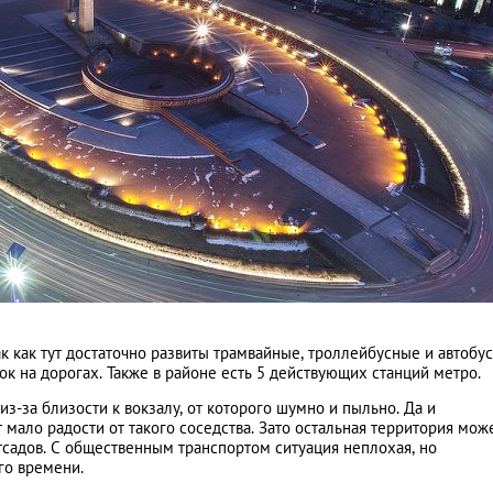
к как тут достаточно развиты трамвайные, троллейбусные и автобу
к на дорогах. Также в районе есть 5 действующих станций метро.
з-за близости к вокзалу, от которого шумно и пыльно. Да и
ало радости от такого соседства. Зато остальная территория мож
тсадов. С общественным транспортом ситуация неплохая, но
го времени.