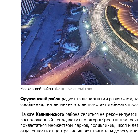
Московский район.
Фото: livejournal.com
Фрунзенский район
радует транспортными развязками, та
сообщения, тем не менее это не помогает избежать пробо
На юге
Калининского
района селиться не рекомендуется и
расположенный неподалеку изолятор «Кресты» приносит м
похвастаться множеством парков, поликлиник, школ и де
отдаленность от центра заставляет тратить на дорогу мно