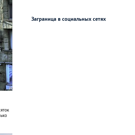
Заграница в социальных сетях
сяток
лько