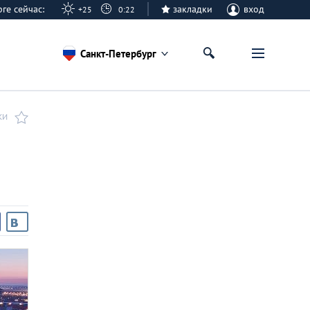
урге сейчас:
закладки
вход
+25
0:22
Санкт-Петербург
КИ