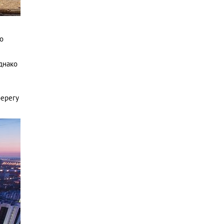
то
днако
е
берегу