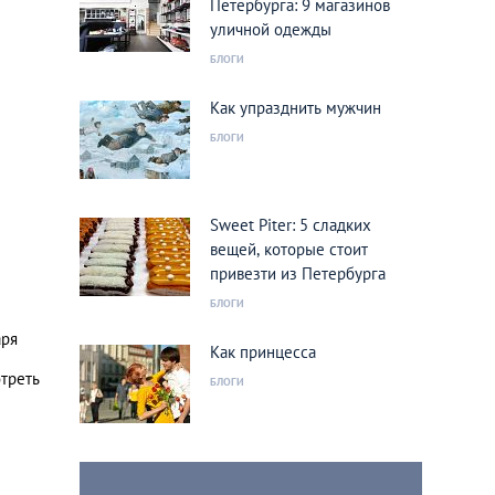
Петербурга: 9 магазинов
уличной одежды
БЛОГИ
Как упразднить мужчин
БЛОГИ
Sweet Piter: 5 сладких
вещей, которые стоит
привезти из Петербурга
БЛОГИ
аря
Как принцесса
отреть
БЛОГИ