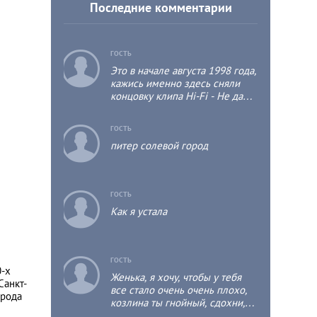
Последние комментарии
c
ГОСТЬ
Это в начале августа 1998 года,
кажись именно здесь сняли
концовку клипа Hi-Fi - Не дано
(1998 год), где Митя Фомин,
Тимофей Пронькин и Оксана
c
ГОСТЬ
Олешко типа встретились в
питер солевой город
первый раз, в концовке клипа,
по сюжету клипа. Может я
ошибаюсь, но в конце клипа
Hi-Fi - Не дано, очень похожие
c
ГОСТЬ
кадры, если сравнивать с этими
фотками на сайте
Как я устала
c
ГОСТЬ
0-х
Женька, я хочу, чтобы у тебя
Санкт-
все стало очень очень плохо,
орода
козлина ты гнойный, сдохни,
урод