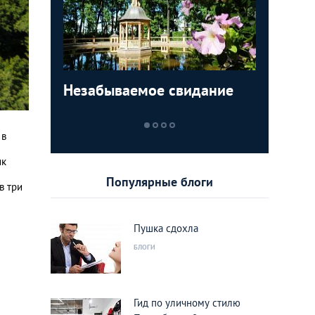
-2: Луги
Незабываемое свидание
слова, з
Петербу
замуж б
 в
ик
Популярные блоги
в три
Пушка сдохла
БЛОГИ
Гид по уличному стилю