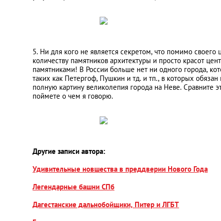
5. Ни для кого не является секретом, что помимо своего
количеству памятников архитектуры и просто красот цент
памятниками! В России больше нет ни одного города, к
таких как Петергоф, Пушкин и тд. и тп., в которых обязан
полную картину великолепия города на Неве. Сравните э
поймете о чем я говорю.
Другие записи автора:
Удивительные новшества в преддверии Нового Года
Легендарные башни СПб
Дагестанские дальнобойщики, Питер и ЛГБТ