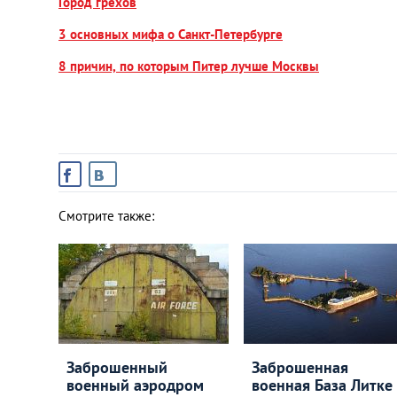
Город грехов
3 основных мифа о Санкт-Петербурге
8 причин, по которым Питер лучше Москвы
Смотрите также:
Заброшенный
Заброшенная
военный аэродром
военная База Литке