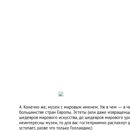
4. Конечно же, музеи с мировым именем. Уж в чем — в чем
большинстве стран Европы. Эстеты (или даже извращенцы
шедевров мирового искусства, до шедевров мирового уро
неинтересны музеи, то для вас гостеприимно распахнут 
уступает, разве что только Голландии;)