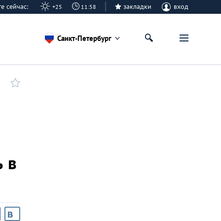
рге сейчас:
закладки
вход
+25
11:58
Санкт-Петербург
 в