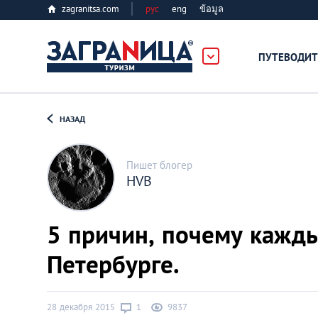
zagranitsa.com
рус
eng
ข้อมูล
ербург
ПУТЕВОДИТ
Loading...
НАЗАД
Пишет блогер
HVB
Алматы
5 причин, почему кажды
Астана
Петербурге.
Афины
28 декабря 2015
1
9837