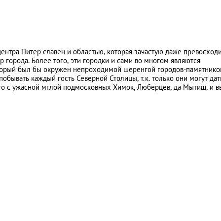
 центра Питер славен и областью, которая зачастую даже превосход
р города. Более того, эти городки и сами во многом являются
оторый был бы окружен непроходимой шеренгой городов-памятнико
 побывать каждый гость Северной Столицы, т.к. только они могут дат
то с ужасной мглой подмосковных Химок, Люберцев, да Мытищ, и в