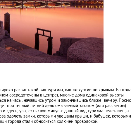
ироко развит такой вид туризма, как экскурсии по крышам. Благод
овном сосредоточены в центре), многие дома одинаковой высоты
ться на часы, начавшись утром и закончившись ближе вечеру. Посм
идет про теплый летний день омываемый закатом (или рассветом)
 и здесь, увы, есть свои минусы: данный вид туризма нелегален, а
рва одолеть замки, которыми увешаны крыши, и бабушек, которыми
ыши города стали обноситься колючей проволокой.