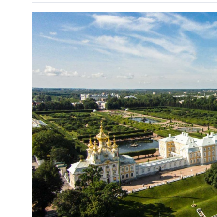
Киев
Лондон
Лос-Анджелес
Москва
Париж
Паттайя
Пхукет
Санкт-Петербург