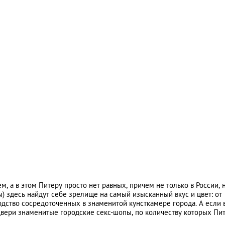
Natalia
Па
44124
Kuznetsova-Rice
, а в этом Питеру просто нет равных, причем не только в России, н
) здесь найдут себе зрелище на самый изысканный вкус и цвет: от
дство сосредоточенных в знаменитой кунсткамере города. А если 
двери знаменитые городские секс-шопы, по количеству которых Пи