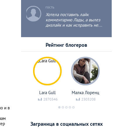
c
ГОСТЬ
Хотела поставить лайк
комментарию Лады, а вылез
дизлайк и как исправить не
уведомляют. Единственное, что
не соответствует в
комментарии, это про якобы
Рейтинг блогеров
неумение зарабатывать автора
поста, впрочем, работают
другие тоже, но ведь и на
почитать/покомментировать
времени не жаль?
па Карло
Lara Gull
Малка Лоренц
Андрей 
Руслан Б
HV
35142
2870346
2303208
535
225
134
Snai
о и в
вам
Заграница в социальных сетях
тер