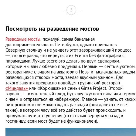
5
Посмотреть на разведение мостов
Разводные мосты
, пожалуй, самая банальная
достопримечательность Петербурга, однако приехать в
Северную столицу и не увидеть этот завораживающий процесс
— это всё равно, что вернуться из Египта без фотографий с
пирамидами. Лучше всего это делать по двум сценариям,
которые мы вам любезно придумали. Первый — сесть в уютном
ресторанчике с видом на акваторию Невы и наслаждаться видом
разводящихся створок моста, заедая вкусным ужином. Для
такого занятия прекрасно подойдет грузинский ресторан
«Миндаль»
или «Корюшка» из семьи Ginza Project. Второй
вариант — взять теплый плед, бутылку вкусного вина или термо
с чаем и отправиться на набережную. Главное — узнать, от каких
питерских мостов можно ждать разводки (они далеко не все
такие), в котором часу всё это действо будет происходить, и
продумать пути отступления (то есть как вернуться назад в
гостиницу, если мост будет не функционален).