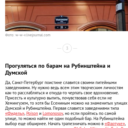
Фото: w-w-v.livejournal.com
3
Прогуляться по барам на Рубинштейна и
Думской
Да, Санкт-Петербург поистине славится своими питейными
заведениями. Ну нужно ведь всем этим творческим личностям
как-то расслабляться и откуда-то черпать свое вдохновение.
Присесть и культурно выпить, почувствовав себя если не
Хемингуэем, то хотя бы Есениным можно на знаменитых улицах
Думской и Рубинштейна. Первая славится заведениями типа
«Фидель»
,
Poison
и
Lomonosov
, но если пройтись по самой
улице, то можно найти не один подобный бар. На Рубинштейна
выбор еще обширнее. Начать трапезничать можно в
«Фартуке»
,