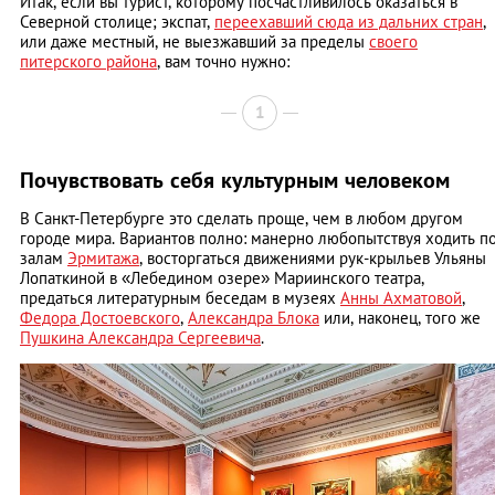
Итак, если вы турист, которому посчастливилось оказаться в
Северной столице; экспат,
переехавший сюда из дальних стран
,
или даже местный, не выезжавший за пределы
своего
питерского района
, вам точно нужно:
1
Почувствовать себя культурным человеком
В Санкт-Петербурге это сделать проще, чем в любом другом
городе мира. Вариантов полно: манерно любопытствуя ходить п
залам
Эрмитажа
, восторгаться движениями рук-крыльев Ульяны
Лопаткиной в «Лебедином озере» Мариинского театра,
предаться литературным беседам в музеях
Анны Ахматовой
,
Федора Достоевского
,
Александра Блока
или, наконец, того же
Пушкина Александра Сергеевича
.