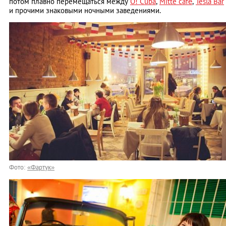
потом плавно перемещаться между
O! Cuba
,
Mitte café
,
Tesla Bar
и прочими знаковыми ночными заведениями.
Фото:
«Фартук»