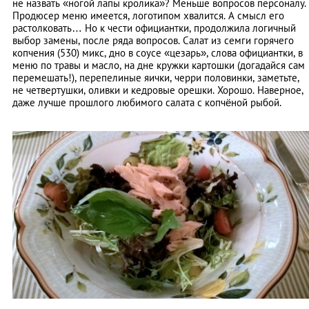
не назвать «ногой лапы кролика»? Меньше вопросов персоналу.
Продюсер меню имеется, логотипом хвалится. А смысл его
растолковать… Но к чести официантки, продолжила логичный
выбор замены, после ряда вопросов. Салат из семги горячего
копчения (530) микс, дно в соусе «цезарь», слова официантки, в
меню по травы и масло, на дне кружки картошки (догадайся сам
перемешать!), перепелиные яички, черри половинки, заметьте,
не четвертушки, оливки и кедровые орешки. Хорошо. Наверное,
даже лучше прошлого любимого салата с копчёной рыбой.