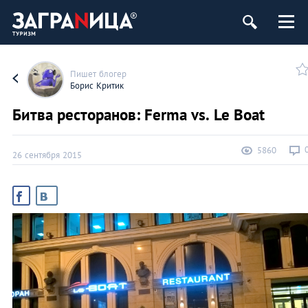
ург
Пишет блогер
Борис Критик
Битва ресторанов: Ferma vs. Le Boat
5860
26 сентября 2015