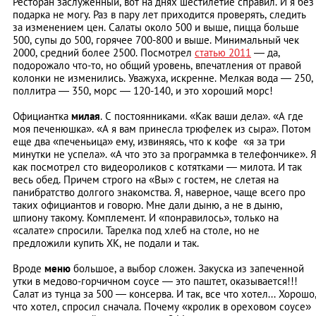
Ресторан заслуженный, вот на днях шестилетие справил. И я без
подарка не могу. Раз в пару лет приходится проверять, следить
за изменением цен. Салаты около 500 и выше, пицца больше
500, супы до 500, горячее 700-800 и выше. Минимальный чек
2000, средний более 2500. Посмотрел
статью 2011
— да,
подорожало что-то, но общий уровень, впечатления от правой
колонки не изменились. Уважуха, искренне. Мелкая вода — 250,
поллитра — 350, морс — 120-140, и это хороший морс!
Официантка
милая
. С постоянниками. «Как ваши дела». «А где
моя печенюшка». «А я вам принесла трюфелек из сыра». Потом
еще два «печеньица» ему, извиняясь, что к кофе «я за три
минутки не успела». «А что это за программка в телефончике». 
как посмотрел сто видеороликов с котятками — милота. И так
весь обед. Причем строго на «Вы» с гостем, не слетая на
панибратство долгого знакомства. Я, наверное, чаще всего про
таких официантов и говорю. Мне дали дыню, а не в дыню,
шпиону такому. Комплемент. И «понравилось», только на
«салате» спросили. Тарелка под хлеб на столе, но не
предложили купить ХК, не подали и так.
Вроде
меню
большое, а выбор сложен. Закуска из запеченной
утки в медово-горчичном соусе — это паштет, оказывается!!!
Салат из тунца за 500 — консерва. И так, все что хотел... Хорошо
что хотел, спросил сначала. Почему «кролик в ореховом соусе»