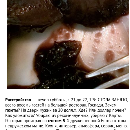
Расстройство
— вечер субботы, с 21 до 22, ТРИ СТОЛА ЗАНЯТО,
всего восемь гостей на большой ресторан. Госпади. Зачем
газеты? На двери «ужин за 20 долл.». Хде? Или доллар почем?
Как уложиться? Убираю из рекомендуемых, убираю с Карты.
Ресторан проиграл со
счетом 5-1
дружественной Ferma в этом
недружеском матче. Кухня, интерьер, атмосфера, сервис, меню.