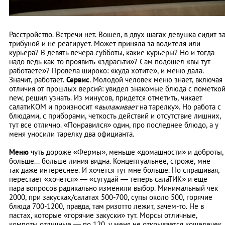
Расстройство. Встречи нет. Вошел, в двух шагах девушка сидит з
трибуной и не реагирует. Может приняла за водителя или
курьера? В девять вечера субботы, какие курьеры? Но и тогда
надо ведь как-то проявить «здрасьти»? Сам подошел «вы тут
работаете»? Провела широко: «куда хотите», и меню дала.
Значит, работает.
Сервис
. Молодой человек меню знает, включая
отличия от прошлых версий: увидел знакомые блюда с пометко
new, решил узнать. Из минусов, придется отметить, чикает
салатиКОМ и произносит «
вылаживает
на тарелку». Но работа с
блюдами, с приборами, четкость действий и отсутствие лишних,
тут все отлично. «Понравился» один, про последнее блюдо, а у
меня уносили тарелку два официанта.
Меню
чуть дороже «Фермы», меньше «домашности» и доброты,
больше... больше линия видна. Концептуальнее, строже, мне
так даже интереснее. И хочется тут мне больше. Но спрашивая,
перестает «хочется» — «сугудай — теперь салаТИК» и еще
пара вопросов радикально изменили выбор. Минимальный чек
2000, при закусках/салатах 500-700, супы около 500, горячие
блюда 700-1200, правда, там ризотто лежит, зачем-то. Не в
пастах, которые «горячие закуски» тут. Морсы отличные,
компоты отличные — по 120, у меня не открывается кошелечек,