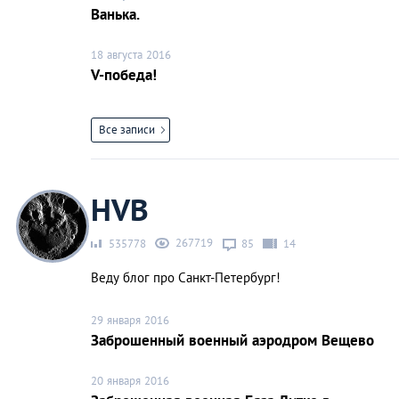
Ванька.
18 августа 2016
V-победа!
Все записи
HVB
267719
535778
85
14
Веду блог про Санкт-Петербург!
29 января 2016
Заброшенный военный аэродром Вещево
20 января 2016