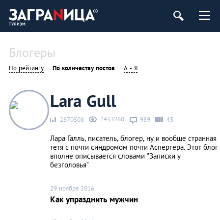
ург
Блогеры
По рейтингу
По количеству постов
А - Я
Lara Gull
1433260
2870508
989
43
Лара Галль, писатель, блогер, ну и вообще странная
тетя с почти синдромом почти Аспергера. Этот блог
вполне описывается словами "Записки у
безголовья"
29 ноября 2016
Как упразднить мужчин