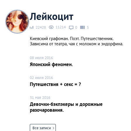
Лейкоцит
11214
22428
0
5
Киевский графоман. Поэт. Путешественник.
Зависима от театра, чая с молоком и эндорфина.
08 июля 2016
Японский феномен.
02 июля 2016
Путешествия + секс = ?
31 мая 2016
Девочки-бэкпэкеры и дорожные
разочарования.
Все записи