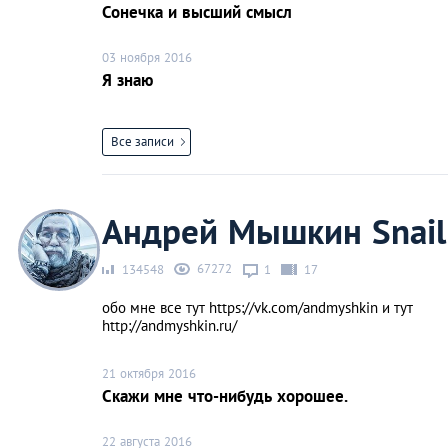
Сонечка и высший смысл
03 ноября 2016
Я знаю
Все записи
Андрей Мышкин Snail
67272
134548
1
17
обо мне все тут https://vk.com/andmyshkin и тут
http://andmyshkin.ru/
21 октября 2016
Скажи мне что-нибудь хорошее.
22 августа 2016